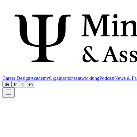
Career Design
Academy
Organisationsentwicklung
Podcast
News & Fa
de
fr
it
en